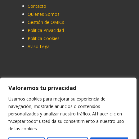
Contacto
Quienes Somos
Gestión de OMICs
Política Privacidad
Política Cookies
Aviso Legal
Contacto
Valoramos tu privacidad
91 713 07 70
Usamos cookies para mejorar su experiencia de
navegación, mostrarle anuncios o contenidos
info@ucemadrid.com
personalizados y analizar nuestro tráfico. Al hacer clic en
reclamaciones@ucemadrid.com
“Aceptar todo” usted da su consentimiento a nuestro uso
de las cookies.