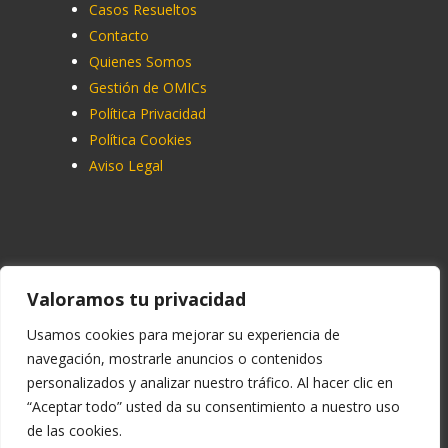
Casos Resueltos
Contacto
Quienes Somos
Gestión de OMICs
Política Privacidad
Política Cookies
Aviso Legal
Contacto
Valoramos tu privacidad
91 713 07 70
Usamos cookies para mejorar su experiencia de
navegación, mostrarle anuncios o contenidos
info@ucemadrid.com
personalizados y analizar nuestro tráfico. Al hacer clic en
reclamaciones@ucemadrid.com
“Aceptar todo” usted da su consentimiento a nuestro uso
de las cookies.