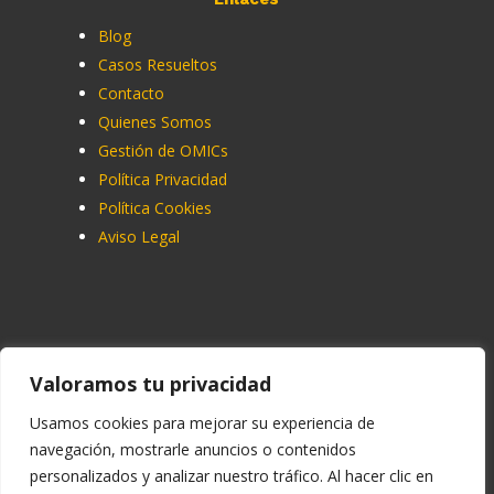
Blog
Casos Resueltos
Contacto
Quienes Somos
Gestión de OMICs
Política Privacidad
Política Cookies
Aviso Legal
Contacto
Valoramos tu privacidad
91 713 07 70
Usamos cookies para mejorar su experiencia de
navegación, mostrarle anuncios o contenidos
info@ucemadrid.com
personalizados y analizar nuestro tráfico. Al hacer clic en
reclamaciones@ucemadrid.com