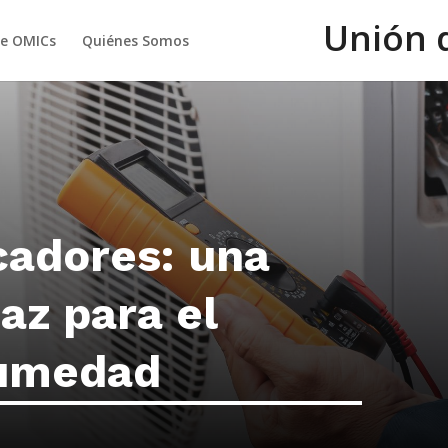
Unión 
de OMICs
Quiénes Somos
cadores: una
az para el
humedad