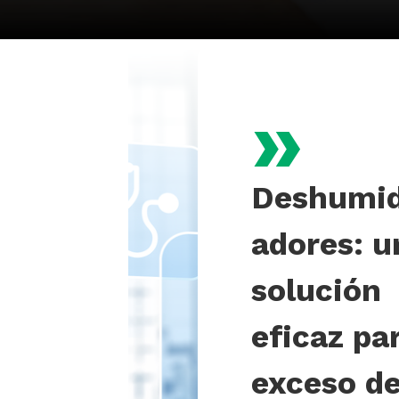
»
Deshumid
adores: u
solución
eficaz par
exceso d