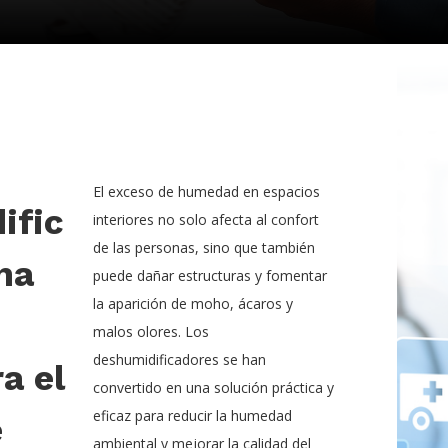
El exceso de humedad en espacios
ific
interiores no solo afecta al confort
de las personas, sino que también
na
puede dañar estructuras y fomentar
la aparición de moho, ácaros y
malos olores. Los
deshumidificadores se han
a el
convertido en una solución práctica y
eficaz para reducir la humedad
e
ambiental y mejorar la calidad del