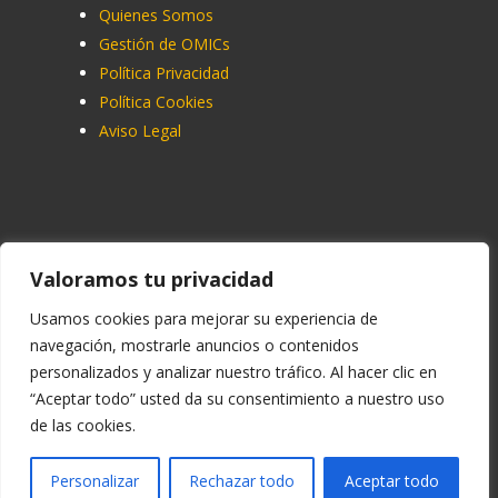
Quienes Somos
Gestión de OMICs
Política Privacidad
Política Cookies
Aviso Legal
Contacto
Valoramos tu privacidad
91 713 07 70
Usamos cookies para mejorar su experiencia de
navegación, mostrarle anuncios o contenidos
info@ucemadrid.com
personalizados y analizar nuestro tráfico. Al hacer clic en
reclamaciones@ucemadrid.com
“Aceptar todo” usted da su consentimiento a nuestro uso
de las cookies.
Personalizar
Rechazar todo
Aceptar todo