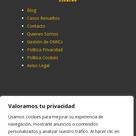
Blog
Casos Resueltos
Contacto
Quienes Somos
Gestión de OMICs
Política Privacidad
Política Cookies
Aviso Legal
Contacto
Valoramos tu privacidad
91 713 07 70
Usamos cookies para mejorar su experiencia de
navegación, mostrarle anuncios o contenidos
info@ucemadrid.com
personalizados y analizar nuestro tráfico. Al hacer clic en