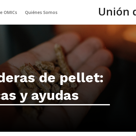
Unión 
de OMICs
Quiénes Somos
deras de pellet:
cas y ayudas