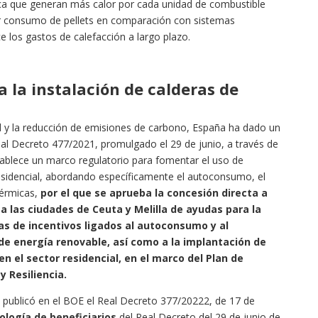
ifica que generan más calor por cada unidad de combustible
or consumo de pellets en comparación con sistemas
ce los gastos de calefacción a largo plazo.
 la instalación de calderas de
ad y la reducción de emisiones de carbono, España ha dado un
al Decreto 477/2021, promulgado el 29 de junio, a través de
ablece un marco regulatorio para fomentar el uso de
residencial, abordando específicamente el autoconsumo, el
térmicas,
por el que se aprueba la concesión directa a
las ciudades de Ceuta y Melilla de ayudas para la
s de incentivos ligados al autoconsumo y al
e energía renovable, así como a la implantación de
n el sector residencial, en el marco del Plan de
 Resiliencia.
publicó en el BOE el Real Decreto 377/20222, de 17 de
pología de beneficiarios
del Real Decreto del 29 de junio de