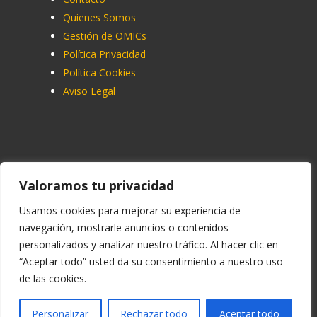
Quienes Somos
Gestión de OMICs
Política Privacidad
Política Cookies
Aviso Legal
Contacto
Valoramos tu privacidad
91 713 07 70
Usamos cookies para mejorar su experiencia de
navegación, mostrarle anuncios o contenidos
info@ucemadrid.com
personalizados y analizar nuestro tráfico. Al hacer clic en
reclamaciones@ucemadrid.com
“Aceptar todo” usted da su consentimiento a nuestro uso
de las cookies.
Personalizar
Rechazar todo
Aceptar todo