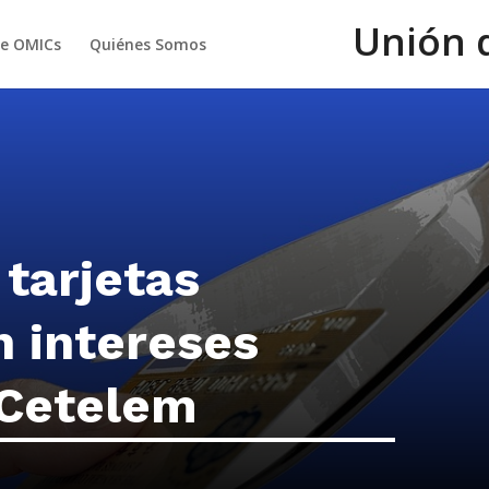
Unión 
de OMICs
Quiénes Somos
tarjetas
n intereses
 Cetelem