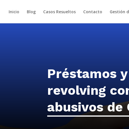
Inicio
Blog
Casos Resueltos
Contacto
Gestión 
Préstamos y 
revolving co
abusivos de