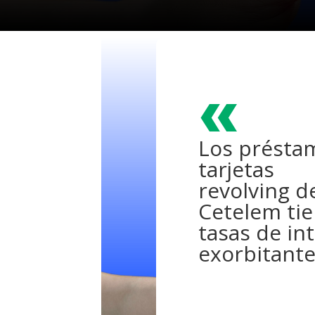
«
Los présta
tarjetas
revolving d
Cetelem ti
tasas de in
exorbitant