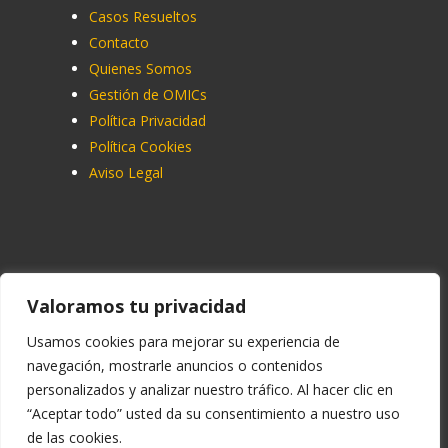
Casos Resueltos
Contacto
Quienes Somos
Gestión de OMICs
Política Privacidad
Política Cookies
Aviso Legal
Contacto
Valoramos tu privacidad
91 713 07 70
Usamos cookies para mejorar su experiencia de
navegación, mostrarle anuncios o contenidos
info@ucemadrid.com
personalizados y analizar nuestro tráfico. Al hacer clic en
reclamaciones@ucemadrid.com
“Aceptar todo” usted da su consentimiento a nuestro uso
de las cookies.